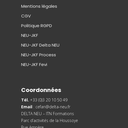
Mentions légales
CGV
Politique RGPD
NEU-JKF
NEU-JKF Delta NEU
NEU-JKF Process
NEU-JKF Fevi
Coordonnées
Tél.
+33 (0)3 20 10 50 49
Email
:
cefan@delta-neu.fr
DELTA NEU – ITN Formations
Parc d’activités de la Houssoye
Rue Ampère