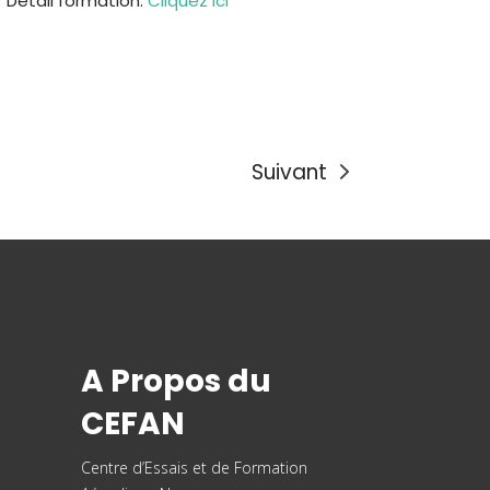
Détail formation:
Cliquez ici
Suivant
A Propos du
CEFAN
Centre d’Essais et de
Formation