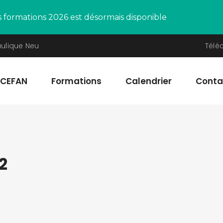
s formations 2026 est désormais disponible
aulique Neu
Télé
CEFAN
Formations
Calendrier
Conta
2