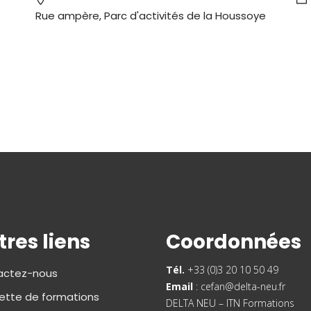
Rue ampère, Parc d'activités de la Houssoye
res liens
Coordonnées
Tél.
+33 (0)3 20 10 50 49
actez-nous
Email
:
cefan@delta-neu.fr
ette de formations
DELTA NEU – ITN Formations