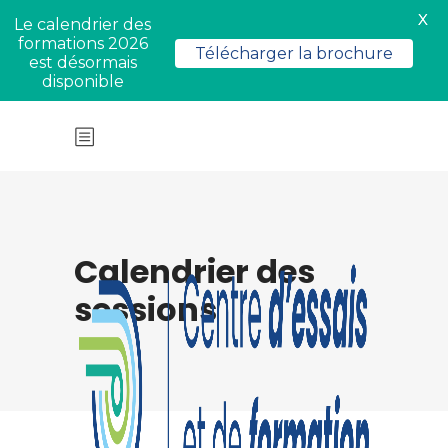
X
Le calendrier des
formations 2026
Télécharger la brochure
est désormais
disponible
Calendrier des
sessions